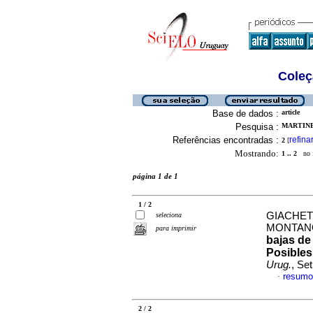
Coleç
Base de dados :
article
Pesquisa :
MARTINE
Referências encontradas :
refina
2
[
Mostrando:
1 .. 2
no f
página 1 de 1
1 / 2
GIACHET
seleciona
MONTANO
para imprimir
bajas de
Posibles
Urug.
, Se
resumo
·
2 / 2