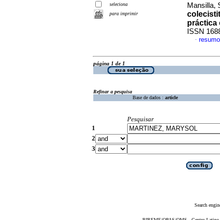
seleciona
Mansilla, 
colecisti
para imprimir
práctica 
ISSN 168
resumo
·
página 1 de 1
Refinar a pesquisa
Base de dados :
article
Pesquisar
1
2
3
Search engin
BIREME/OPAS/OMS - Centro Latino-Am