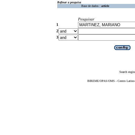
Refinar a pesquisa
Base de dados :
article
Pesquisar
1
2
3
Search engin
BIREME/OPAS/OMS - Centro Latino-Am