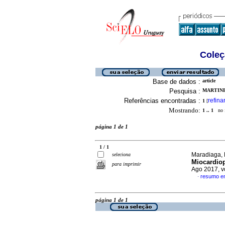
Coleç
Base de dados :
article
Pesquisa :
MARTINE
Referências encontradas :
refina
1
[
Mostrando:
1 .. 1
no f
página 1 de 1
1 / 1
Maradiaga, 
seleciona
Miocardiop
para imprimir
Ago 2017, v
resumo e
·
página 1 de 1