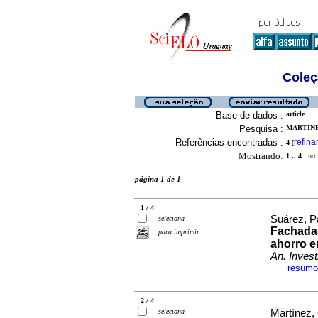
Coleç
Base de dados :
article
Pesquisa :
MARTINEZ
Referências encontradas :
refina
4
[
Mostrando:
1 .. 4
no f
página 1 de 1
1 / 4
Suárez, Pa
seleciona
Fachadas
para imprimir
ahorro e
An. Investi
resumo
·
2 / 4
seleciona
Martínez, 