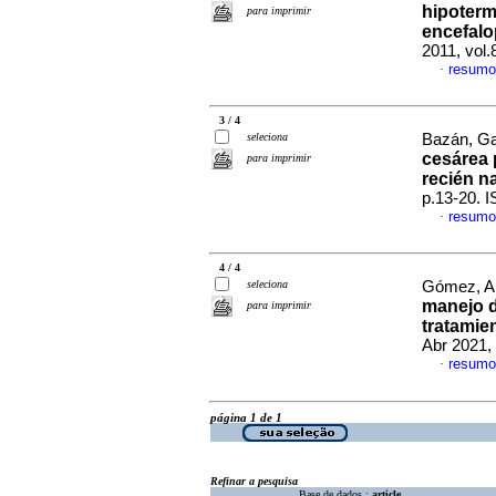
hipoterm
para imprimir
encefalo
2011, vol
resumo
·
3 / 4
seleciona
Bazán, Gab
cesárea 
para imprimir
recién n
p.13-20. 
resumo
·
4 / 4
seleciona
Gómez, An
manejo d
para imprimir
tratamie
Abr 2021,
resumo
·
página 1 de 1
Refinar a pesquisa
Base de dados :
article