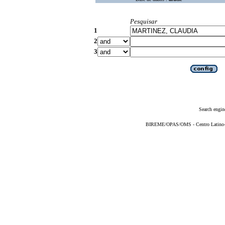
Pesquisar
1
2
3
Search engin
BIREME/OPAS/OMS - Centro Latino-Am