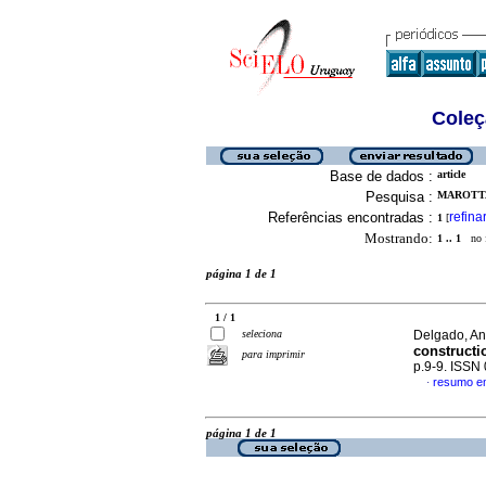
Coleç
Base de dados :
article
Pesquisa :
MAROTTA,
Referências encontradas :
refina
1
[
Mostrando:
1 .. 1
no f
página 1 de 1
1 / 1
seleciona
Delgado, An
construct
para imprimir
p.9-9. ISSN
resumo em
·
página 1 de 1