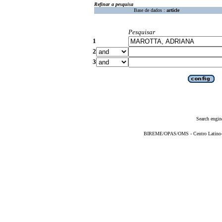
Refinar a pesquisa
Base de dados :
article
Pesquisar
1
2
3
Search engin
BIREME/OPAS/OMS - Centro Latino-Am