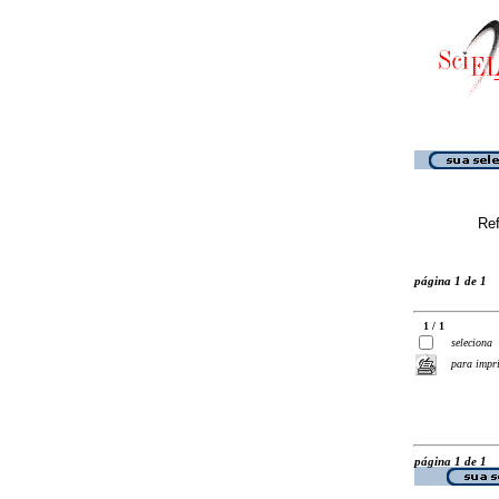
Ref
página 1 de 1
1 / 1
seleciona
para impr
página 1 de 1