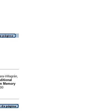
ra-Villagrán,
ditional
ram Memory
000