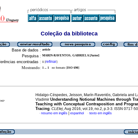
Coleção da biblioteca
Base de dados :
article
Pesquisa :
MARIN-RAVENTOS, GABRIELA [Autor]
erências encontradas :
refinar
1
[
]
Mostrando:
1 .. 1
no formato [
ISO 690
]
Hidalgo-Céspedes, Jeisson, Marín-Raventós, Gabriela and La
Understanding Notional Machines through Tra
Vladimir
imir
Teaching with Conceptual Contraposition and Prog
Tracing
.
CLEIej
, Aug 2016, vol.19, no.2, p.3-3. ISSN 0717-5
|
resumo em inglês
espanhol
texto em inglês
·
·