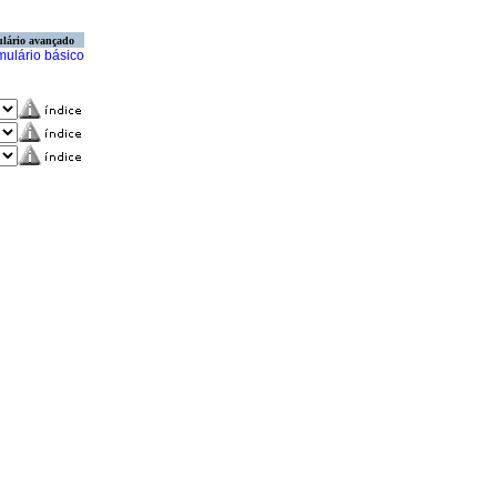
lário avançado
mulário básico