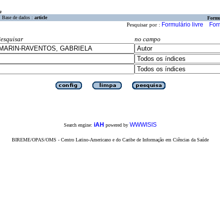
a
Base de dados :
article
Formu
Formulário livre
For
Pesquisar por :
esquisar
no campo
iAH
WWWISIS
Search engine:
powered by
BIREME/OPAS/OMS - Centro Latino-Americano e do Caribe de Informação em Ciências da Saúde