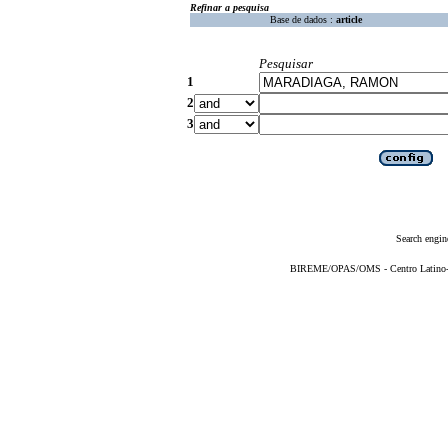
Refinar a pesquisa
Base de dados :
article
Pesquisar
1
2
3
Search engin
BIREME/OPAS/OMS - Centro Latino-Am