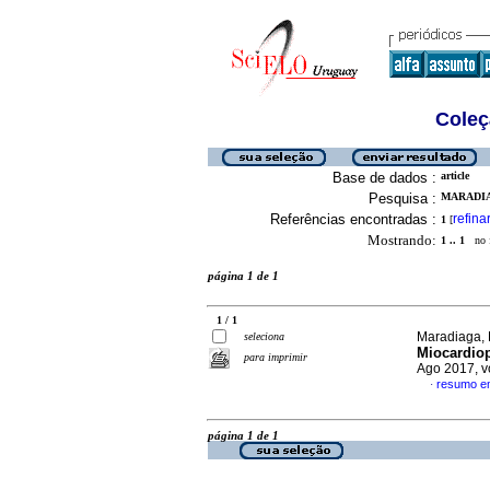
Coleç
Base de dados :
article
Pesquisa :
MARADIA
Referências encontradas :
refina
1
[
Mostrando:
1 .. 1
no f
página 1 de 1
1 / 1
Maradiaga, 
seleciona
Miocardiop
para imprimir
Ago 2017, v
resumo e
·
página 1 de 1