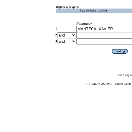
Refinar a pesquisa
Base de dados :
article
Pesquisar
1
2
3
Search engin
BIREME/OPAS/OMS - Centro Latino-Am