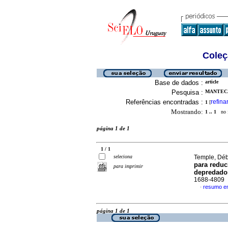
Coleç
Base de dados :
article
Pesquisa :
MANTECA,
Referências encontradas :
refina
1
[
Mostrando:
1 .. 1
no f
página 1 de 1
1 / 1
seleciona
Temple, Déb
para reduc
para imprimir
depredado
1688-4809
resumo e
·
página 1 de 1