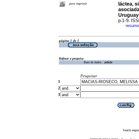
láctea, 
para imprimir
asociada
Uruguay
p.1-9. IS
resumo
·
página 1 de 1
Refinar a pesquisa
Base de dados :
article
Pesquisar
1
2
3
Search engin