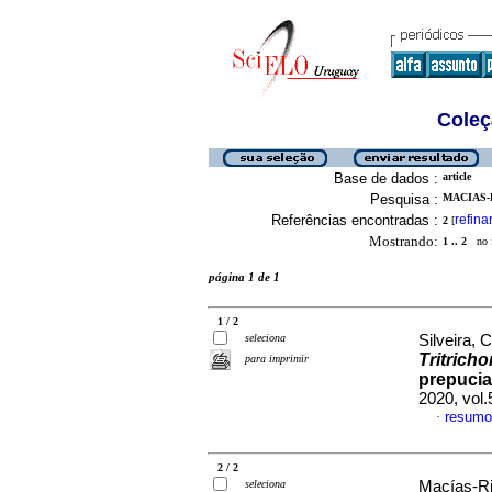
Coleç
Base de dados :
article
Pesquisa :
MACIAS-
Referências encontradas :
refina
2
[
Mostrando:
1 .. 2
no f
página 1 de 1
1 / 2
seleciona
Silveira, C
Tritrich
para imprimir
prepucia
2020, vol
resumo
·
2 / 2
seleciona
Macías-Ri