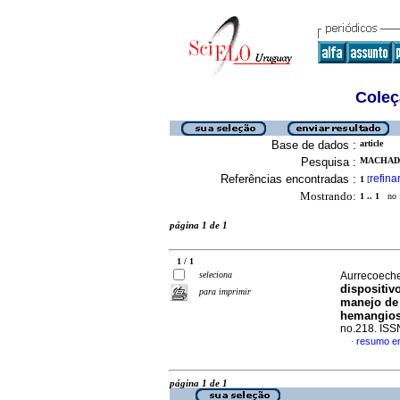
Coleç
Base de dados :
article
Pesquisa :
MACHADO,
Referências encontradas :
refina
1
[
Mostrando:
1 .. 1
no f
página 1 de 1
1 / 1
seleciona
Aurrecoeche
dispositiv
para imprimir
manejo de 
hemangios
no.218. IS
resumo e
·
página 1 de 1