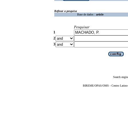
Refinar a pesquisa
Base de dados :
article
Pesquisar
1
2
3
Search engin
BIREME/OPAS/OMS - Centro Latino-Am