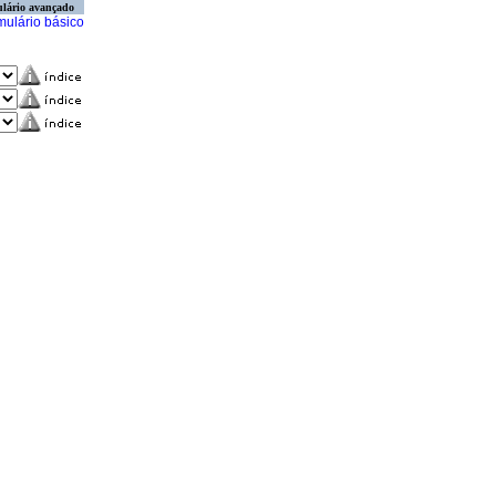
lário avançado
mulário básico