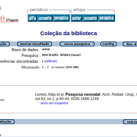
Coleção da biblioteca
Base de dados :
article
Pesquisa :
MACHADO, MARIA [Autor]
erências encontradas :
refinar
1
[
]
Mostrando:
1 .. 1
no formato [
ISO 690
]
Pesquisa neonatal
Lemes, Aída et al.
.
Arch. Pediatr. Urug.
,
vol.83, no.1, p.40-44. ISSN 1688-1249
imir
texto em espanhol
·
a