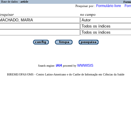
Base de dados :
article
Formu
Formulário livre
For
Pesquisar por :
esquisar
no campo
iAH
WWWISIS
Search engine:
powered by
BIREME/OPAS/OMS - Centro Latino-Americano e do Caribe de Informação em Ciências da Saúde