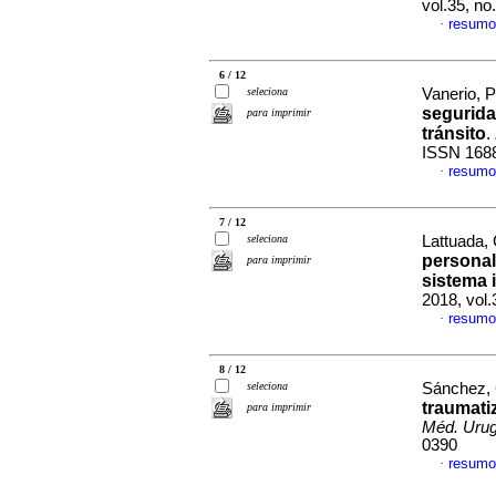
vol.35, n
resumo
·
6 / 12
seleciona
Vanerio, Pa
seguridad
para imprimir
tránsito
.
ISSN 168
resumo
·
7 / 12
seleciona
Lattuada, 
personal
para imprimir
sistema 
2018, vol.
resumo
·
8 / 12
seleciona
Sánchez, 
traumati
para imprimir
Méd. Urug
0390
resumo
·