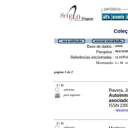
Coleç
Base de dados :
article
Pesquisa :
MACHADO
Referências encontradas :
refin
12
[
Mostrando:
1 .. 10
no 
página 1 de 2
1 / 12
seleciona
Ravera, J
Autoinmu
para imprimir
asociado
ISSN 239
resumo
·
2 / 12
seleciona