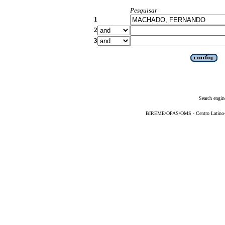
Pesquisar
1
2
3
Search engin
BIREME/OPAS/OMS - Centro Latino-Am