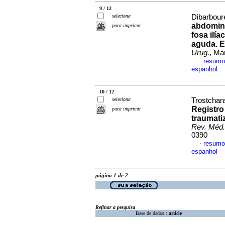
9 / 12
seleciona
Dibarboure
abdomina
para imprimir
fosa ilí
aguda.
E
Urug.
, Ma
resumo
·
espanhol
10 / 12
seleciona
Trostchans
Registro
para imprimir
traumati
Rev. Méd.
0390
resumo
·
espanhol
página 1 de 2
Refinar a pesquisa
Base de dados :
article