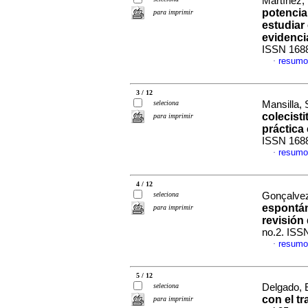
Martínez, 
potencia
para imprimir
estudiar
evidenci
ISSN 168
resumo
·
3 / 12
seleciona
Mansilla, 
colecisti
para imprimir
práctica 
ISSN 168
resumo
·
4 / 12
seleciona
Gonçalvez,
espontán
para imprimir
revisión 
no.2. ISS
resumo
·
5 / 12
seleciona
Delgado, 
con el t
para imprimir