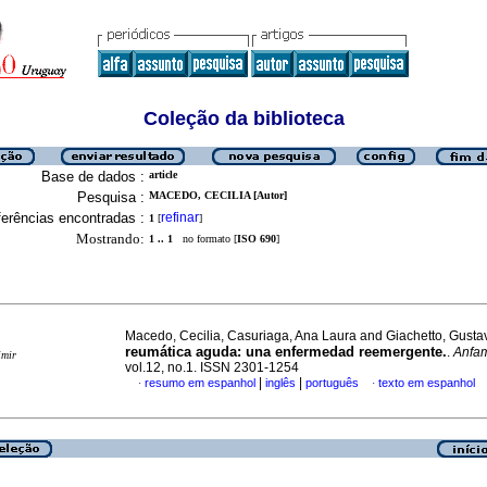
Coleção da biblioteca
Base de dados :
article
Pesquisa :
MACEDO, CECILIA [Autor]
erências encontradas :
refinar
1
[
]
Mostrando:
1 .. 1
no formato [
ISO 690
]
Macedo, Cecilia, Casuriaga, Ana Laura and Giachetto, Gust
reumática aguda: una enfermedad reemergente.
.
Anfa
imir
vol.12, no.1. ISSN 2301-1254
|
|
resumo em espanhol
inglês
português
texto em espanhol
·
·