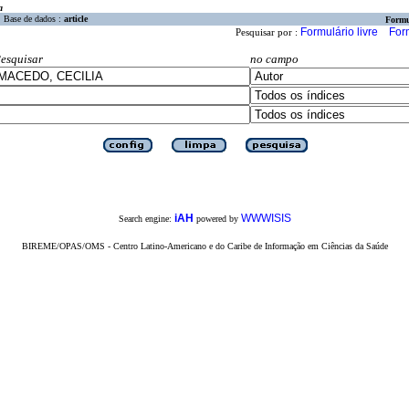
a
Base de dados :
article
Formu
Formulário livre
For
Pesquisar por :
esquisar
no campo
iAH
WWWISIS
Search engine:
powered by
BIREME/OPAS/OMS - Centro Latino-Americano e do Caribe de Informação em Ciências da Saúde