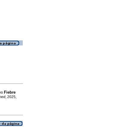
Fiebre
avo
med
, 2025,