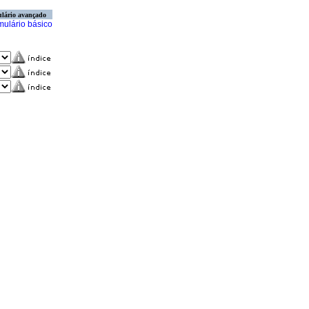
lário avançado
mulário básico