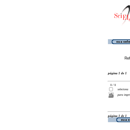
Ref
página 1 de 1
1 / 1
seleciona
para impr
página 1 de 1