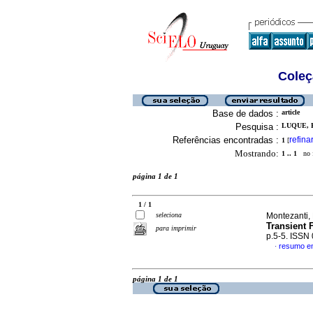
Coleç
Base de dados :
article
Pesquisa :
LUQUE, E
Referências encontradas :
refina
1
[
Mostrando:
1 .. 1
no f
página 1 de 1
1 / 1
seleciona
Montezanti, 
Transient 
para imprimir
p.5-5. ISSN
resumo em
·
página 1 de 1