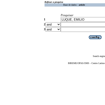
Refinar a pesquisa
Base de dados :
article
Pesquisar
1
2
3
Search engin
BIREME/OPAS/OMS - Centro Latino-Am