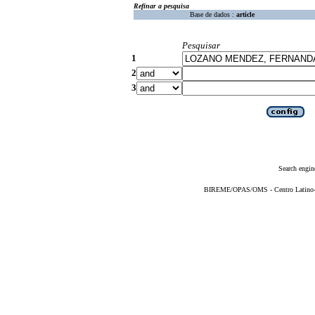
Refinar a pesquisa
Base de dados :
article
Pesquisar
1
2
3
Search engin
BIREME/OPAS/OMS - Centro Latino-Am