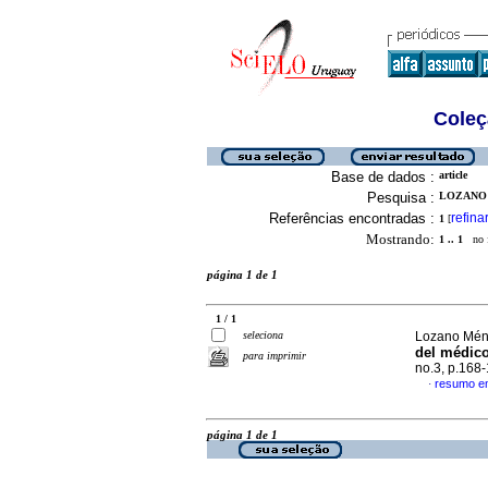
Coleç
Base de dados :
article
Pesquisa :
LOZANO 
Referências encontradas :
refina
1
[
Mostrando:
1 .. 1
no f
página 1 de 1
1 / 1
seleciona
Lozano Mén
del médico
para imprimir
no.3, p.168
resumo e
·
página 1 de 1