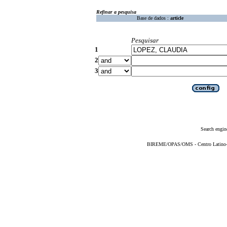
Refinar a pesquisa
Base de dados :
article
Pesquisar
1
2
3
Search engin
BIREME/OPAS/OMS - Centro Latino-Am