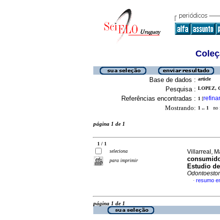
Coleç
Base de dados :
article
Pesquisa :
LOPEZ, C
Referências encontradas :
refina
1
[
Mostrando:
1 .. 1
no f
página 1 de 1
1 / 1
seleciona
Villarreal, M
consumido
para imprimir
Estudio de
Odontoesto
resumo e
·
página 1 de 1