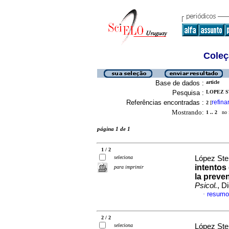
Coleç
Base de dados :
article
Pesquisa :
LOPEZ S
Referências encontradas :
refina
2
[
Mostrando:
1 .. 2
no f
página 1 de 1
1 / 2
seleciona
López Ste
intentos
para imprimir
la preve
Psicol.
, D
resumo
·
2 / 2
seleciona
López Ste