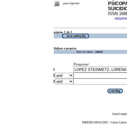
PSICOP
para imprimir
SUICIDI
ISSN 168
resumo
·
página 1 de 1
Refinar a pesquisa
Base de dados :
article
Pesquisar
1
2
3
Search engin
BIREME/OPAS/OMS - Centro Latino-Am