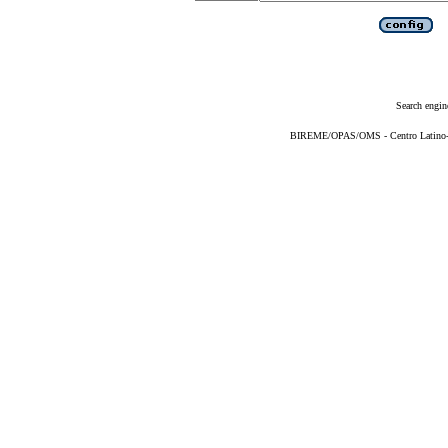
Search engin
BIREME/OPAS/OMS - Centro Latino-Am