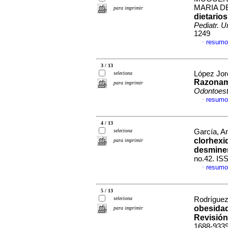
MARIA D
para imprimir
dietarios
Pediatr. U
1249
resumo
·
3 / 13
López Jor
seleciona
Razonami
para imprimir
Odontoest
resumo
·
4 / 13
seleciona
García, An
clorhexi
para imprimir
desminer
no.42. IS
resumo
·
5 / 13
seleciona
Rodríguez
obesidad
para imprimir
Revisión
1688-933