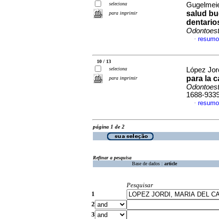
seleciona
Gugelmeier
salud bu
para imprimir
dentario
Odontoest
resumo
·
10 / 13
seleciona
López Jord
para la c
para imprimir
Odontoest
1688-933
resumo
·
página 1 de 2
Refinar a pesquisa
Base de dados :
article
Pesquisar
1
2
3