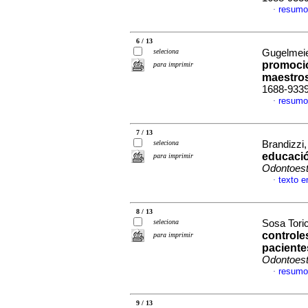
resumo
·
6 / 13
seleciona
Gugelmeier
promoció
para imprimir
maestro
1688-933
resumo
·
7 / 13
seleciona
Brandizzi,
educació
para imprimir
Odontoest
texto 
·
8 / 13
seleciona
Sosa Toric
controle
para imprimir
paciente
Odontoest
resumo
·
9 / 13