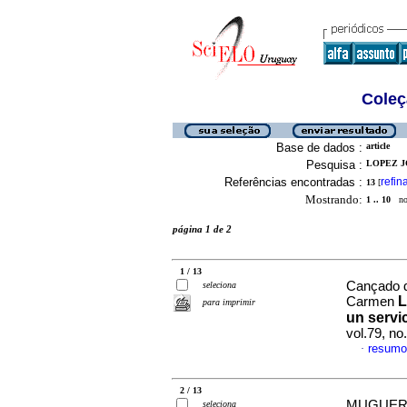
Coleç
Base de dados :
article
Pesquisa :
LOPEZ J
Referências encontradas :
refin
13
[
Mostrando:
1 .. 10
no 
página 1 de 2
1 / 13
Cançado d
seleciona
L
Carmen
para imprimir
un servi
vol.79, n
resumo
·
2 / 13
MUGUERZ
seleciona