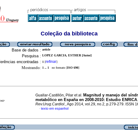
Coleção da biblioteca
Base de dados :
article
Pesquisa :
LOPEZ GARCIA, ESTHER [Autor]
erências encontradas :
refinar
1
[
]
Mostrando:
1 .. 1
no formato [
ISO 690
]
Magnitud y manejo del sínd
Guallar-Castillón, Pilar et al.
metabólico en España en 2008-2010
:
Estudio ENRICA
.
imir
Rev.Urug.Cardiol.
, Ago 2014, vol.29, no.2, p.279-279. ISSN 
texto em espanhol
·