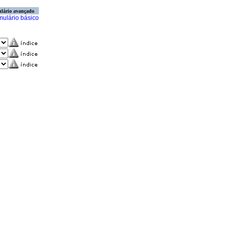
lário avançado
mulário básico