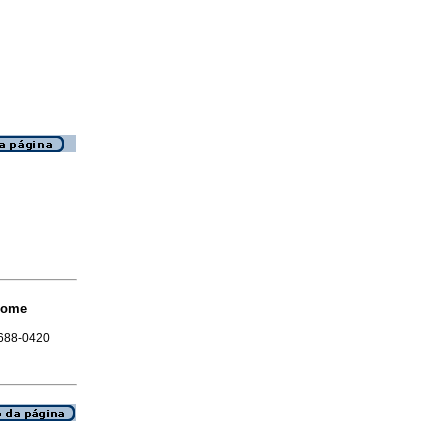
rome
1688-0420