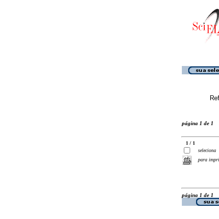
Ref
página 1 de 1
1 / 1
seleciona
para impr
página 1 de 1