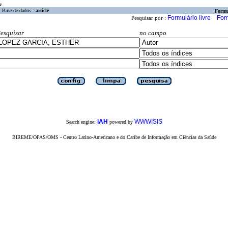
a
Base de dados :
article
Formu
Formulário livre
For
Pesquisar por :
esquisar
no campo
iAH
WWWISIS
Search engine:
powered by
BIREME/OPAS/OMS - Centro Latino-Americano e do Caribe de Informação em Ciências da Saúde