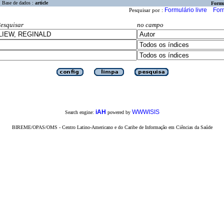
Base de dados :
article
Formu
Formulário livre
For
Pesquisar por :
esquisar
no campo
iAH
WWWISIS
Search engine:
powered by
BIREME/OPAS/OMS - Centro Latino-Americano e do Caribe de Informação em Ciências da Saúde