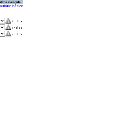
lário avançado
mulário básico