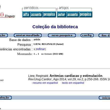
Coleção da biblioteca
Base de dados :
article
Pesquisa :
LIEW, REGINALD [Autor]
erências encontradas :
refinar
1
[
]
Mostrando:
1 .. 1
no formato [
ISO 690
]
Arritmias cardíacas y estimulación
Liew, Reginald.
.
Rev.Urug.Cardiol.
, Ago 2014, vol.29, no.2, p.250-266. ISSN 
imir
resumo em espanhol
texto em espanhol
·
·
a