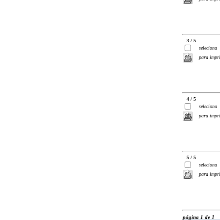
3 / 5
seleciona
para impr
4 / 5
seleciona
para impr
5 / 5
seleciona
para impr
página 1 de 1