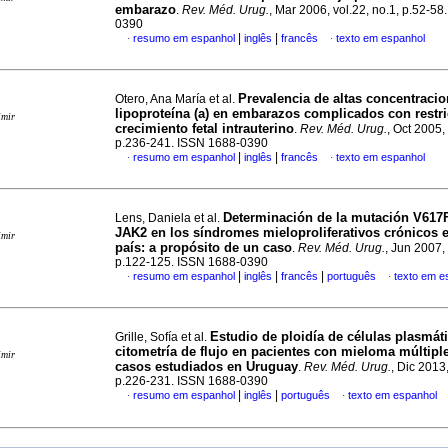
embarazo
.
Rev. Méd. Urug.
, Mar 2006, vol.22, no.1, p.52-58
0390
|
|
resumo em espanhol
inglês
francês
texto em espanhol
·
·
Prevalencia de altas concentraci
Otero, Ana María et al.
lipoproteína (a) en embarazos complicados con restri
imir
crecimiento fetal intrauterino
.
Rev. Méd. Urug.
, Oct 2005, 
p.236-241. ISSN 1688-0390
|
|
resumo em espanhol
inglês
francês
texto em espanhol
·
·
Determinación de la mutación V617
Lens, Daniela et al.
JAK2 en los síndromes mieloproliferativos crónicos 
imir
país
:
a propósito de un caso
.
Rev. Méd. Urug.
, Jun 2007, 
p.122-125. ISSN 1688-0390
|
|
|
resumo em espanhol
inglês
francês
português
texto em e
·
·
Estudio de ploidía de células plasmát
Grille, Sofía et al.
citometría de flujo en pacientes con mieloma múltipl
imir
casos estudiados en Uruguay
.
Rev. Méd. Urug.
, Dic 2013,
p.226-231. ISSN 1688-0390
|
|
resumo em espanhol
inglês
português
texto em espanhol
·
·