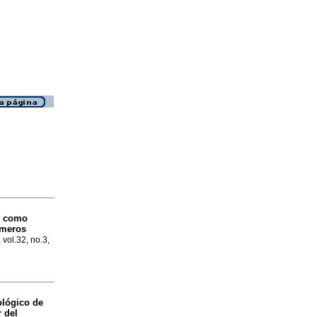
TD como
imeros
 vol.32, no.3,
iológico
de
 del