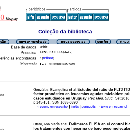
Coleção da biblioteca
Base de dados :
article
Pesquisa :
LENS, DANIELA [Autor]
erências encontradas :
refinar
5
[
]
Mostrando:
1 .. 5
no formato [
ISO 690
]
Estudio del ratio de FLT3-I
González, Evangelina et al.
factor pronóstico en leucemias agudas mieloides
:
pr
imir
casos estudiados en Uruguay
.
Rev. Méd. Urug.
, Set 2016,
p.145-151. ISSN 1688-0390
|
|
resumo em espanhol
inglês
português
texto em espanhol
·
·
D-dímeros ELISA en el control b
Otero, Ana María et al.
los tratamientos con heparina de bajo peso molecular
imir