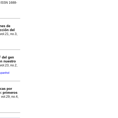
. ISSN 1688-
ones de
cción del
vol.21, no.3,
F del gen
en nuestro
vol.23, no.2,
spanhol
icas por
e: primeros
 vol.29, no.4,