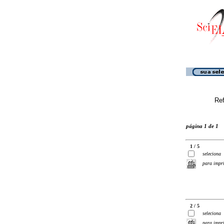
Ref
página 1 de 1
1 / 5
seleciona
para impr
2 / 5
seleciona
para impr