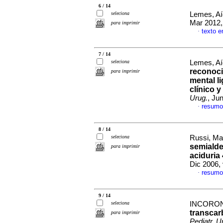
6 / 14
seleciona
Lemes, Aí
Mar 2012,
para imprimir
texto 
·
7 / 14
seleciona
Lemes, Aí
reconoci
para imprimir
mental l
clínico 
Urug.
, Ju
resumo
·
8 / 14
seleciona
Russi, Mar
semialde
para imprimir
aciduria
Dic 2006,
resumo
·
9 / 14
seleciona
INCORON
transcar
para imprimir
Pediatr. U