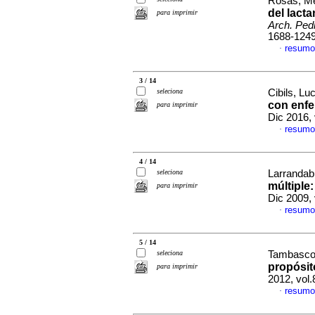
Rosas, Me
del lact
para imprimir
Arch. Pedi
1688-124
resumo
·
3 / 14
seleciona
Cibils, Luc
con enf
para imprimir
Dic 2016,
resumo
·
4 / 14
seleciona
Larrandabu
múltiple:
para imprimir
Dic 2009,
resumo
·
5 / 14
seleciona
Tambasco,
propósit
para imprimir
2012, vol
resumo
·