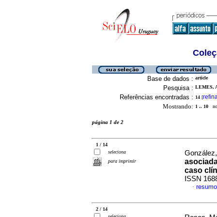
Coleç
Base de dados :
article
Pesquisa :
LEMES, A
Referências encontradas :
refin
14
[
Mostrando:
1 .. 10
no 
página 1 de 2
1 / 14
seleciona
González, 
asociada
para imprimir
caso clí
ISSN 168
resumo
·
2 / 14
seleciona