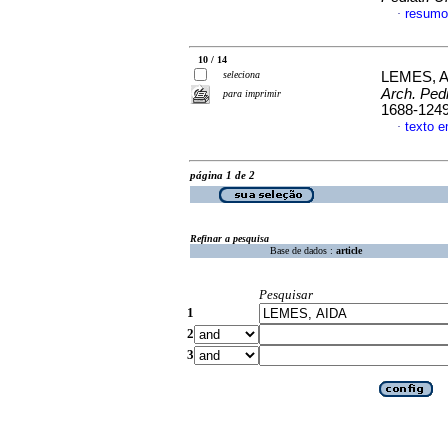
resumo
·
10 / 14
seleciona
LEMES, 
Arch. Pedi
para imprimir
1688-124
texto 
·
página 1 de 2
Refinar a pesquisa
Base de dados :
article
Pesquisar
1
2
3