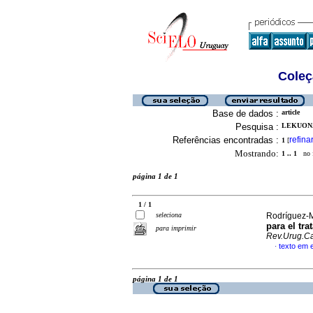
Coleç
Base de dados :
article
Pesquisa :
LEKUONA,
Referências encontradas :
refina
1
[
Mostrando:
1 .. 1
no f
página 1 de 1
1 / 1
seleciona
Rodríguez-M
para el tra
para imprimir
Rev.Urug.Ca
texto em 
·
página 1 de 1