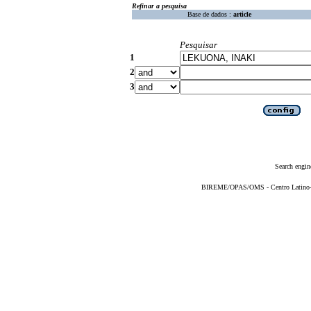
Refinar a pesquisa
Base de dados :
article
Pesquisar
1
2
3
Search engin
BIREME/OPAS/OMS - Centro Latino-Am