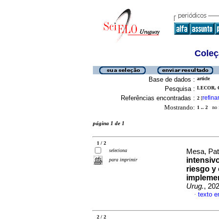
Coleç
Base de dados :
article
Pesquisa :
LECOR, C
Referências encontradas :
refina
2
[
Mostrando:
1 .. 2
no f
página 1 de 1
1 / 2
seleciona
Mesa, Patr
intensiv
para imprimir
riesgo y
implemen
Urug.
, 20
texto 
·
2 / 2