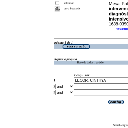
seleciona
Mesa, Patr
interven
para imprimir
diagnóst
intensiv
1688-039
resumo
·
página 1 de 1
Refinar a pesquisa
Base de dados :
article
Pesquisar
1
2
3
Search engin