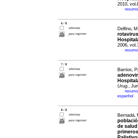
2010, vol
resumo
·
6 / 8
seleciona
Delfino, M
rotaviru
para imprimir
Hospital
2006, vol
resumo
·
7 / 8
seleciona
Barrios, Pa
adenovir
para imprimir
Hospital
Urug.
, Ju
resumo
·
espanhol
8 / 8
seleciona
Bernadá, 
població
para imprimir
de salud
primeros
Paliativo