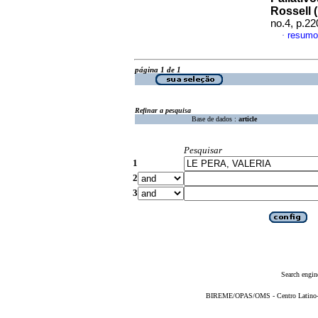
Rossell
no.4, p.2
resumo
·
página 1 de 1
Refinar a pesquisa
Base de dados :
article
Pesquisar
1
2
3
Search engin
BIREME/OPAS/OMS - Centro Latino-Am