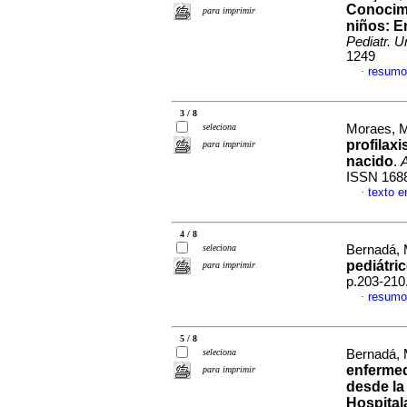
Conocimi
para imprimir
niños
:
E
Pediatr. U
1249
resumo
·
3 / 8
seleciona
Moraes, Ma
profilax
para imprimir
nacido
.
A
ISSN 168
texto 
·
4 / 8
seleciona
Bernadá, 
pediátri
para imprimir
p.203-210
resumo
·
5 / 8
seleciona
Bernadá, 
enfermed
para imprimir
desde la
Hospital