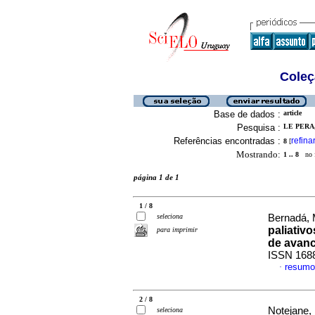
Coleç
Base de dados :
article
Pesquisa :
LE PERA,
Referências encontradas :
refina
8
[
Mostrando:
1 .. 8
no f
página 1 de 1
1 / 8
seleciona
Bernadá, 
paliativ
para imprimir
de avan
ISSN 168
resumo
·
2 / 8
Notejane,
seleciona