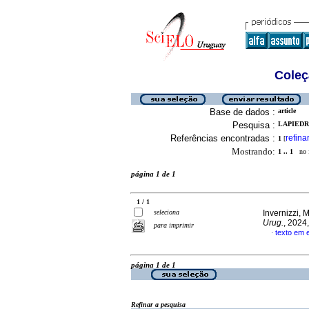
Coleç
Base de dados :
article
Pesquisa :
LAPIEDRA
Referências encontradas :
refina
1
[
Mostrando:
1 .. 1
no f
página 1 de 1
1 / 1
seleciona
Invernizzi, 
Urug.
, 2024
para imprimir
texto em 
·
página 1 de 1
Refinar a pesquisa