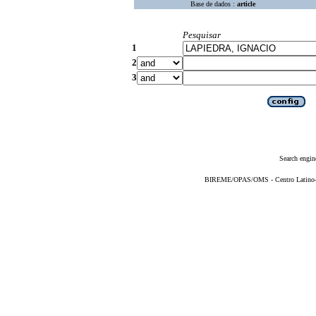
Base de dados :
article
Pesquisar
1
2
3
Search engin
BIREME/OPAS/OMS - Centro Latino-Am