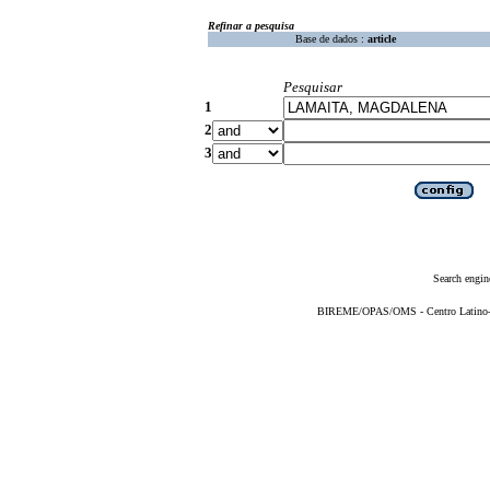
Refinar a pesquisa
Base de dados :
article
Pesquisar
1
2
3
Search engin
BIREME/OPAS/OMS - Centro Latino-Am