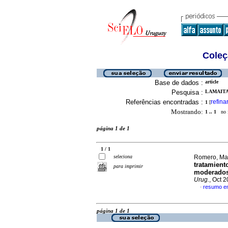
Coleç
Base de dados :
article
Pesquisa :
LAMAITA
Referências encontradas :
refina
1
[
Mostrando:
1 .. 1
no f
página 1 de 1
1 / 1
seleciona
Romero, Mar
tratamient
para imprimir
moderados 
Urug.
, Oct 
resumo e
·
página 1 de 1