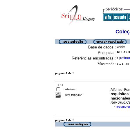
Coleç
Base de dados :
article
Pesquisa :
KULAKOW
Referências encontradas :
refina
1
[
Mostrando:
1 .. 1
no f
página 1 de 1
1 / 1
seleciona
Alfonso, Fer
requisitos
para imprimir
nacionales
Rev.Urug.Ca
resumo e
·
página 1 de 1