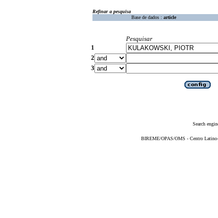
Refinar a pesquisa
Base de dados :
article
Pesquisar
1
2
3
Search engin
BIREME/OPAS/OMS - Centro Latino-Am