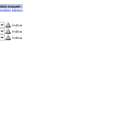
lário avançado
mulário básico