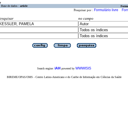
a
Base de dados :
article
Formu
Formulário livre
For
Pesquisar por :
esquisar
no campo
iAH
WWWISIS
Search engine:
powered by
BIREME/OPAS/OMS - Centro Latino-Americano e do Caribe de Informação em Ciências da Saúde