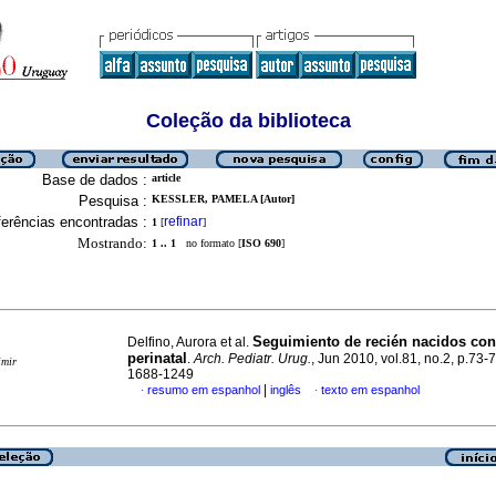
Coleção da biblioteca
Base de dados :
article
Pesquisa :
KESSLER, PAMELA [Autor]
erências encontradas :
refinar
1
[
]
Mostrando:
1 .. 1
no formato [
ISO 690
]
Seguimiento de recién nacidos con 
Delfino, Aurora et al.
perinatal
.
Arch. Pediatr. Urug.
, Jun 2010, vol.81, no.2, p.73-
imir
1688-1249
|
resumo em espanhol
inglês
texto em espanhol
·
·