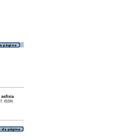
asfixia
77. ISSN