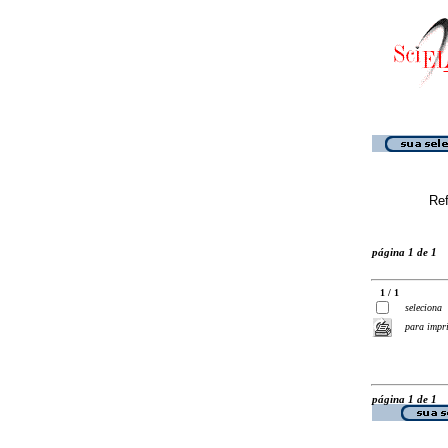
Ref
página 1 de 1
1 / 1
seleciona
para impr
página 1 de 1