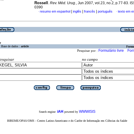
Rossell
.
Rev. Méd. Urug.
, Jun 2007, vol.23, no.2, p.77-83. 
0390
|
|
|
resumo em espanhol
inglês
francês
português
texto em e
·
·
a
Base de dados :
article
Formu
Formulário livre
For
Pesquisar por :
esquisar
no campo
iAH
WWWISIS
Search engine:
powered by
BIREME/OPAS/OMS - Centro Latino-Americano e do Caribe de Informação em Ciências da Saúde