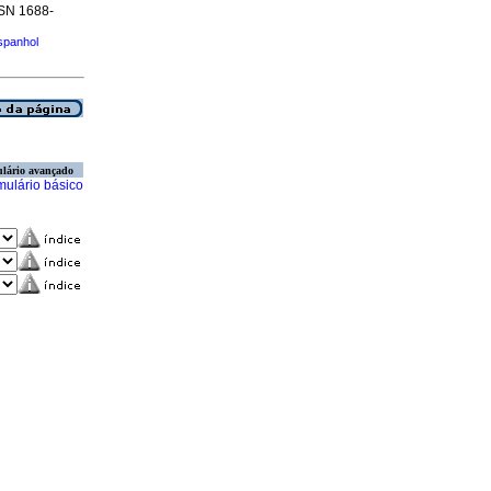
ISSN 1688-
spanhol
lário avançado
mulário básico