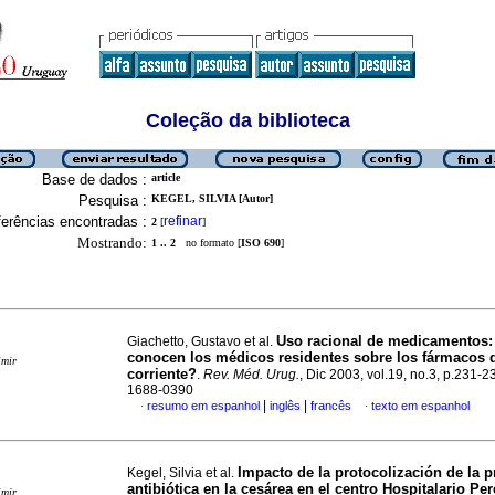
Coleção da biblioteca
Base de dados :
article
Pesquisa :
KEGEL, SILVIA [Autor]
erências encontradas :
refinar
2
[
]
Mostrando:
1 .. 2
no formato [
ISO 690
]
Uso racional de medicamentos
Giachetto, Gustavo et al.
conocen
los médicos residentes sobre los fármacos
imir
corriente?
.
Rev. Méd. Urug.
, Dic 2003, vol.19, no.3, p.231-
1688-0390
|
|
resumo em espanhol
inglês
francês
texto em espanhol
·
·
Impacto de la protocolización de la pr
Kegel, Silvia et al.
antibiótica en la cesárea en el centro Hospitalario Per
imir