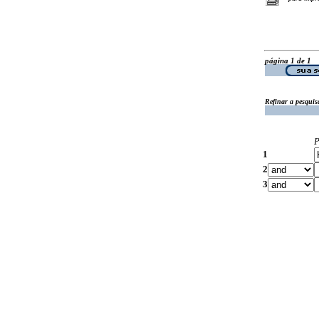
página 1 de 1
Refinar a pesquis
P
1
2
3