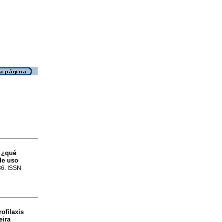
:
¿qué
de uso
236. ISSN
ofilaxis
eira