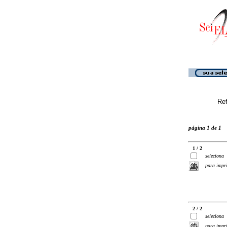
Ref
página 1 de 1
1 / 2
seleciona
para impr
2 / 2
seleciona
para impr