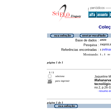
Coleç
Base de dados :
article
Pesquisa :
JAQUELI
Referências encontradas :
refina
1
[
Mostrando:
1 .. 1
no f
página 1 de 1
1 / 1
seleciona
Jaqueline M
Mahanarva 
para imprimir
tecnológic
no.2, p.26-
resumo e
·
página 1 de 1