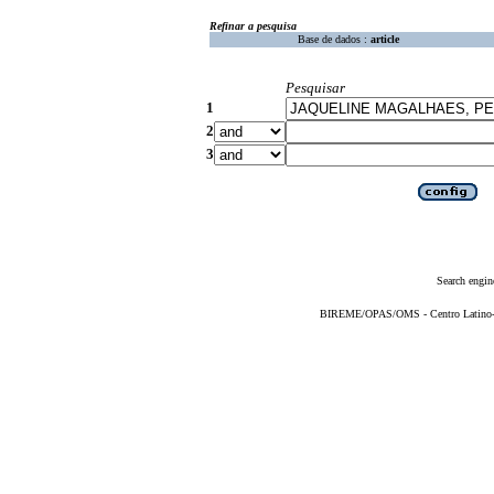
Refinar a pesquisa
Base de dados :
article
Pesquisar
1
2
3
Search engin
BIREME/OPAS/OMS - Centro Latino-Am