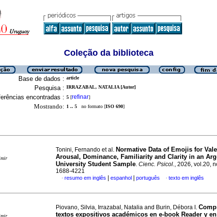
Coleção da biblioteca
Base de dados :
article
Pesquisa :
IRRAZABAL, NATALIA [Autor]
erências encontradas :
refinar
5
[
]
Mostrando:
1 .. 5
no formato [
ISO 690
]
Normative Data of Emojis for Val
Tonini, Fernando et al.
Arousal, Dominance, Familiarity and Clarity in an Arg
imir
University Student Sample
.
Cienc. Psicol.
, 2026, vol.20, 
1688-4221
|
|
resumo em inglês
espanhol
português
texto em inglês
·
·
Compr
Piovano, Silvia, Irrazabal, Natalia and Burin, Débora I.
textos expositivos académicos en e-book Reader y en
imir