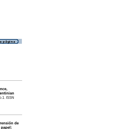
ence,
entinian
no.1. ISSN
ensión de
 papel: