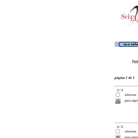
Ref
página 1 de 1
1 / 5
seleciona
para impr
2 / 5
seleciona
para impr