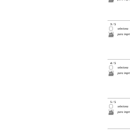
3 / 5
seleciona
para impr
4 / 5
seleciona
para impr
5 / 5
seleciona
para impr