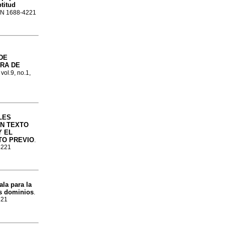
titud
SSN 1688-4221
DE
TRA DE
vol.9, no.1,
LES
UN TEXTO
Y EL
TO PREVIO
.
4221
la para la
es dominios
.
221