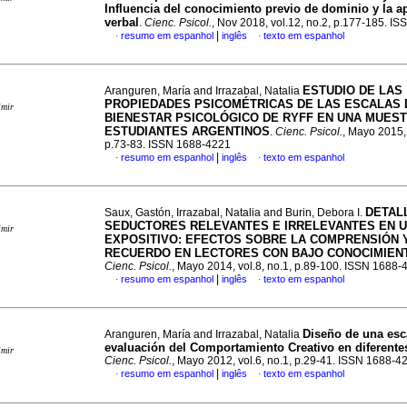
Influencia del conocimiento previo de dominio y la ap
verbal
.
Cienc. Psicol.
, Nov 2018, vol.12, no.2, p.177-185. I
|
resumo em espanhol
inglês
texto em espanhol
·
·
ESTUDIO DE LAS
Aranguren, María and Irrazabal, Natalia
PROPIEDADES PSICOMÉTRICAS DE LAS ESCALAS 
imir
BIENESTAR PSICOLÓGICO DE RYFF EN UNA MUES
ESTUDIANTES ARGENTINOS
.
Cienc. Psicol.
, Mayo 2015, 
p.73-83. ISSN 1688-4221
|
resumo em espanhol
inglês
texto em espanhol
·
·
DETAL
Saux, Gastón, Irrazabal, Natalia and Burin, Debora I.
SEDUCTORES RELEVANTES E IRRELEVANTES EN 
imir
EXPOSITIVO
:
EFECTOS SOBRE LA COMPRENSIÓN 
RECUERDO EN LECTORES CON BAJO CONOCIMIEN
Cienc. Psicol.
, Mayo 2014, vol.8, no.1, p.89-100. ISSN 1688-
|
resumo em espanhol
inglês
texto em espanhol
·
·
Diseño de una esca
Aranguren, María and Irrazabal, Natalia
evaluación del Comportamiento Creativo en diferent
imir
Cienc. Psicol.
, Mayo 2012, vol.6, no.1, p.29-41. ISSN 1688-4
|
resumo em espanhol
inglês
texto em espanhol
·
·