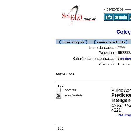
Coleç
Base de dados :
article
Pesquisa :
HERRERA
Referências encontradas :
refina
2
[
Mostrando:
1 .. 2
no f
página 1 de 1
1 / 2
Pulido Ac
seleciona
Predictor
para imprimir
intelige
Cienc. Psi
4221
resumo
·
2 / 2