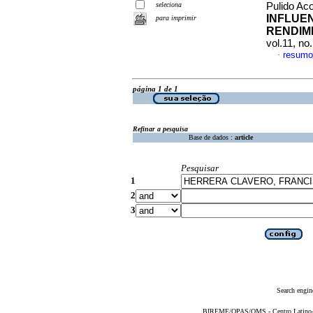
seleciona
Pulido Ac
INFLUE
para imprimir
RENDIM
vol.11, no
resumo
·
página 1 de 1
Refinar a pesquisa
Base de dados :
article
Pesquisar
1
2
3
Search engin
BIREME/OPAS/OMS - Centro Latino-Am