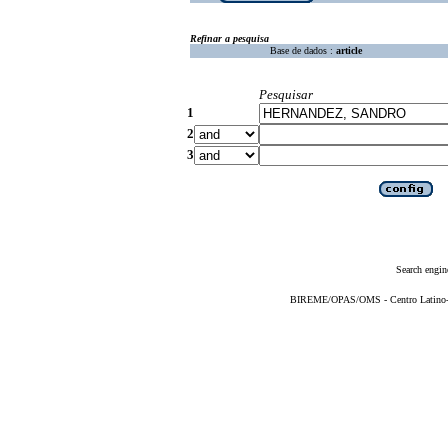
Refinar a pesquisa
Base de dados :
article
Pesquisar
1
2
3
Search engin
BIREME/OPAS/OMS - Centro Latino-Am