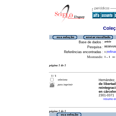
Coleç
Base de dados :
article
Pesquisa :
HERNAND
Referências encontradas :
refina
1
[
Mostrando:
1 .. 1
no f
página 1 de 1
1 / 1
seleciona
Hernández,
de liberta
para imprimir
reintegraci
en cárcele
2301-0371
resumo e
·
página 1 de 1