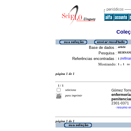
Coleç
Base de dados :
article
Pesquisa :
HERNAND
Referências encontradas :
refina
1
[
Mostrando:
1 .. 1
no f
página 1 de 1
1 / 1
seleciona
Gómez Torre
enfermería
para imprimir
penitencia
2301-0371
resumo e
·
página 1 de 1