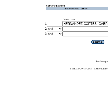
Refinar a pesquisa
Base de dados :
article
Pesquisar
1
2
3
Search engin
BIREME/OPAS/OMS - Centro Latino-Am