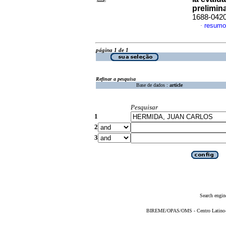
prelimin
1688-042
resumo
·
página 1 de 1
Refinar a pesquisa
Base de dados :
article
Pesquisar
1
2
3
Search engin
BIREME/OPAS/OMS - Centro Latino-Am