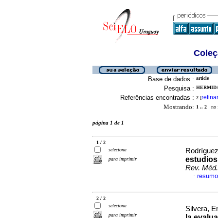
Coleç
Base de dados :
article
Pesquisa :
HERMIDA
Referências encontradas :
refina
2
[
Mostrando:
1 .. 2
no f
página 1 de 1
1 / 2
seleciona
Rodríguez
estudios
para imprimir
Rev. Méd.
resumo
·
2 / 2
seleciona
Silvera, E
para imprimir
la evalu