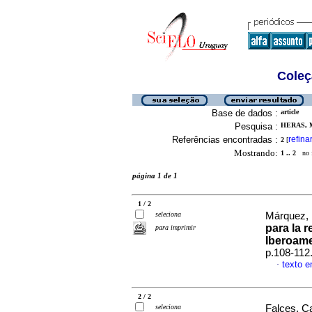
Coleç
Base de dados :
article
Pesquisa :
HERAS, M
Referências encontradas :
refina
2
[
Mostrando:
1 .. 2
no f
página 1 de 1
1 / 2
seleciona
Márquez, 
para la 
para imprimir
Iberoam
p.108-112
texto 
·
2 / 2
seleciona
Falces, Ca