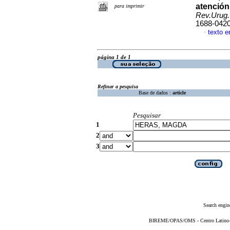
atención 
para imprimir
Rev.Urug.
1688-042
texto 
·
página 1 de 1
Refinar a pesquisa
Base de dados :
article
Pesquisar
1
2
3
Search engin
BIREME/OPAS/OMS - Centro Latino-Am