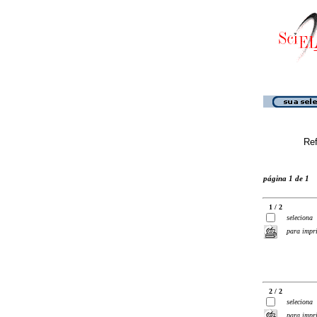
Ref
página 1 de 1
1 / 2
seleciona
para impr
2 / 2
seleciona
para impr