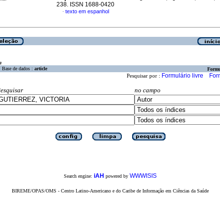
238. ISSN 1688-0420
texto em espanhol
·
a
Base de dados :
article
Formu
Formulário livre
For
Pesquisar por :
esquisar
no campo
iAH
WWWISIS
Search engine:
powered by
BIREME/OPAS/OMS - Centro Latino-Americano e do Caribe de Informação em Ciências da Saúde