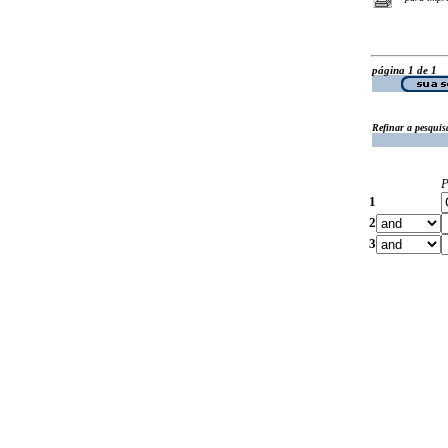
página 1 de 1
Refinar a pesquis
P
1
2
3