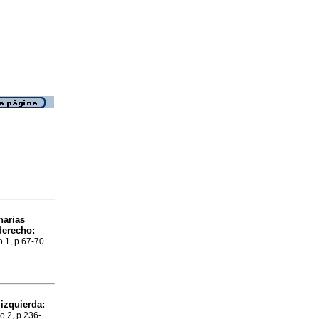
narias
derecho
:
o.1, p.67-70.
izquierda
:
no.2, p.236-