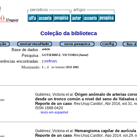
Coleção da biblioteca
Base de dados :
article
Pesquisa :
GUTIERREZ, VICTORIA [Autor]
erências encontradas :
refinar
2
[
]
Mostrando:
1 .. 2
no formato [
ISO 690
]
Origen anómalo de arterias coro
Gutiérrez, Victoria et al.
desde un tronco común a nivel del seno de Valsalva 
imir
Reporte de un caso
.
Rev.Urug.Cardiol.
, Abr 2016, vol.31, n
ISSN 1688-0420
texto em espanhol
·
Hemangioma capilar de aurícula 
Gutiérrez, Victoria et al.
Reporte de un caso
.
Rev.Urug.Cardiol.
, Ago 2014, vol.29, 
imir