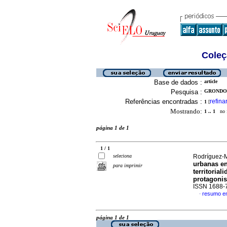
Coleç
Base de dados :
article
Pesquisa :
GRONDON
Referências encontradas :
refina
1
[
Mostrando:
1 .. 1
no f
página 1 de 1
1 / 1
seleciona
Rodríguez-M
urbanas en
para imprimir
territorial
protagonis
ISSN 1688-
resumo e
·
página 1 de 1