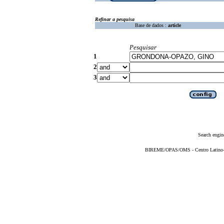
Refinar a pesquisa
Base de dados :
article
Pesquisar
1
2
3
Search engin
BIREME/OPAS/OMS - Centro Latino-Am