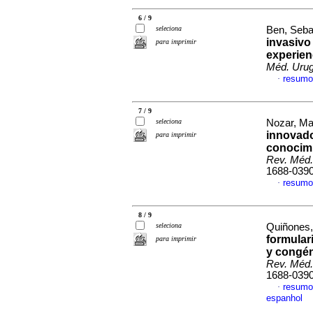
6 / 9
seleciona
Ben, Sebas
invasivo
para imprimir
experien
Méd. Urug
resumo
·
7 / 9
seleciona
Nozar, Mar
innovado
para imprimir
conocim
Rev. Méd.
1688-039
resumo
·
8 / 9
seleciona
Quiñones, 
formulari
para imprimir
y congén
Rev. Méd.
1688-039
resumo
·
espanhol