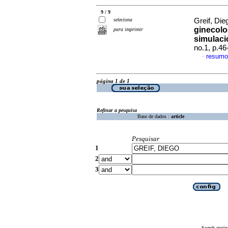
9 / 9
seleciona
Greif, Die
ginecolo
para imprimir
simulaci
no.1, p.4
resumo
·
página 1 de 1
Refinar a pesquisa
Base de dados :
article
Pesquisar
1
2
3
Search engin