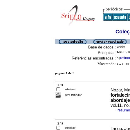
Coleç
Base de dados :
article
Pesquisa :
GREIF, D
Referências encontradas :
refina
9
[
Mostrando:
1 .. 9
no f
página 1 de 1
1 / 9
seleciona
Nozar, Mar
fortalec
para imprimir
abordaje
vol.11, n
resumo
·
2 / 9
seleciona
Tarigo, Jo