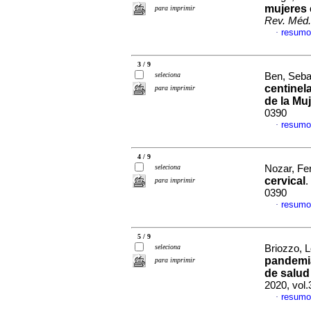
mujeres 
para imprimir
Rev. Méd.
resumo
·
3 / 9
seleciona
Ben, Sebas
centinela
para imprimir
de la Mu
0390
resumo
·
4 / 9
seleciona
Nozar, Fe
cervical
.
para imprimir
0390
resumo
·
5 / 9
seleciona
Briozzo, L
pandemia
para imprimir
de salud
2020, vol
resumo
·