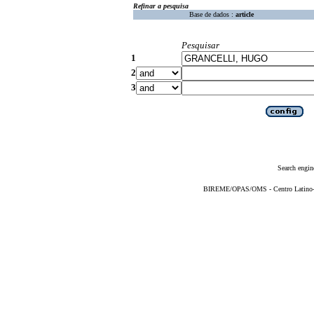
Refinar a pesquisa
Base de dados :
article
Pesquisar
1
2
3
Search engin
BIREME/OPAS/OMS - Centro Latino-Am