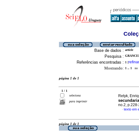
Coleç
Base de dados :
article
Pesquisa :
GRANCEL
Referências encontradas :
refina
1
[
Mostrando:
1 .. 1
no f
página 1 de 1
1 / 1
seleciona
Retyk, Enriq
secundaria
para imprimir
no.2, p.228
texto em 
·
página 1 de 1