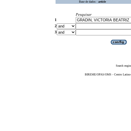
Base de dados :
article
Pesquisar
1
2
3
Search engin
BIREME/OPAS/OMS - Centro Latino-Am