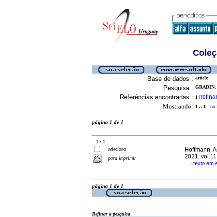
Coleç
Base de dados :
article
Pesquisa :
GRADIN, 
Referências encontradas :
refina
1
[
Mostrando:
1 .. 1
no f
página 1 de 1
1 / 1
seleciona
Hoffmann, Ag
2021, vol.1
para imprimir
texto em 
·
página 1 de 1
Refinar a pesquisa