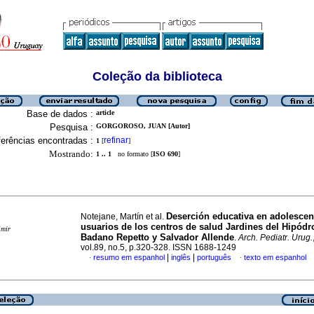
Coleção da biblioteca
Base de dados :
article
Pesquisa :
GORGOROSO, JUAN [Autor]
erências encontradas :
refinar
1
[
]
Mostrando:
1 .. 1
no formato [
ISO 690
]
Deserción educativa en adolescen
Notejane, Martín et al.
usuarios de los centros de salud Jardines del Hipód
imir
Badano Repetto y Salvador Allende
.
Arch. Pediatr. Urug.
vol.89, no.5, p.320-328. ISSN 1688-1249
|
|
resumo em espanhol
inglês
português
texto em espanhol
·
·