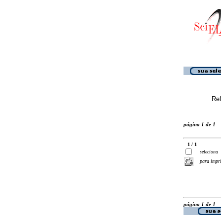
Ref
página 1 de 1
1 / 1
seleciona
para impr
página 1 de 1