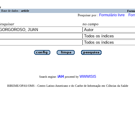
a
Base de dados :
article
Formu
Formulário livre
For
Pesquisar por :
esquisar
no campo
iAH
WWWISIS
Search engine:
powered by
BIREME/OPAS/OMS - Centro Latino-Americano e do Caribe de Informação em Ciências da Saúde