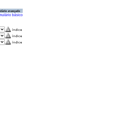
lário avançado
mulário básico