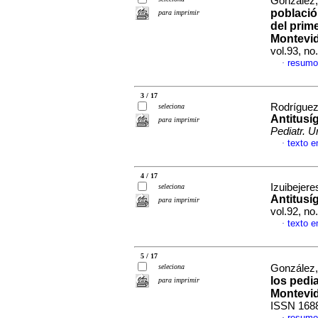
González, 
població
para imprimir
del prim
Montevi
vol.93, n
resumo
·
3 / 17
Rodríguez,
seleciona
Antitusí
para imprimir
Pediatr. U
texto 
·
4 / 17
Izuibejere
seleciona
Antitusí
para imprimir
vol.92, n
texto 
·
5 / 17
seleciona
González, 
los pedi
para imprimir
Montevi
ISSN 168
resumo