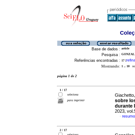
Coleç
Base de dados :
article
Pesquisa :
GONZALEZ
Referências encontradas :
refin
17
[
Mostrando:
1 .. 10
no 
página 1 de 2
1 / 17
seleciona
Giachetto,
sobre lo
para imprimir
durante 
2023, vol
resumo
·
2 / 17
seleciona