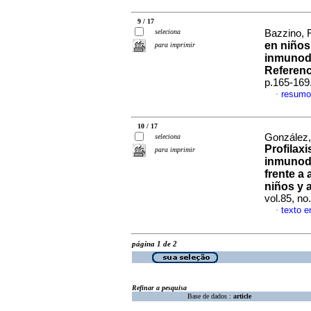
9 / 17
seleciona
Bazzino, 
en niños 
para imprimir
inmunode
Referen
p.165-169
resumo
·
10 / 17
González, 
seleciona
Profilaxi
para imprimir
inmunode
frente a
niños y 
vol.85, n
texto 
·
página 1 de 2
Refinar a pesquisa
Base de dados :
article