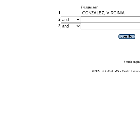
Pesquisar
1
2
3
Search engin
BIREME/OPAS/OMS - Centro Latino-Am