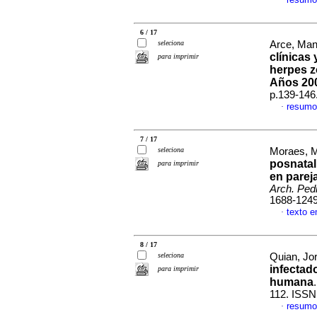
·
6 / 17
seleciona
Arce, Manu
clínicas
para imprimir
herpes z
Años 20
p.139-146
resumo
·
7 / 17
seleciona
Moraes, Ma
posnatal
para imprimir
en parej
Arch. Pedi
1688-124
texto 
·
8 / 17
seleciona
Quian, Jor
infectad
para imprimir
humana
112. ISSN
resumo
·