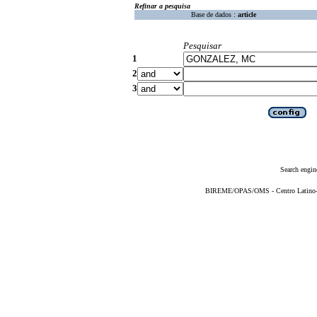
Refinar a pesquisa
Base de dados :
article
Pesquisar
1
2
3
Search engin
BIREME/OPAS/OMS - Centro Latino-Am