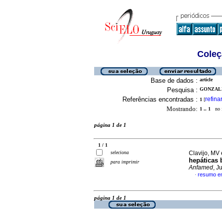
Coleç
Base de dados :
article
Pesquisa :
GONZALE
Referências encontradas :
refina
1
[
Mostrando:
1 .. 1
no f
página 1 de 1
1 / 1
seleciona
Clavijo, MV 
hepáticas 
para imprimir
Anfamed
, J
resumo e
·
página 1 de 1