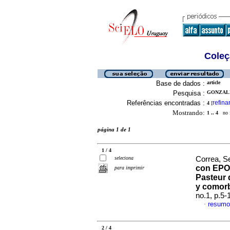
Coleç
Base de dados :
article
Pesquisa :
GONZALE
Referências encontradas :
refina
4
[
Mostrando:
1 .. 4
no f
página 1 de 1
1 / 4
seleciona
Correa, Se
con EPOC
para imprimir
Pasteur 
y comorb
no.1, p.5
resumo
·
2 / 4