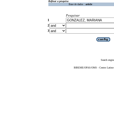
Refinar a pesquisa
Base de dados :
article
Pesquisar
1
2
3
Search engin
BIREME/OPAS/OMS - Centro Latino-Am