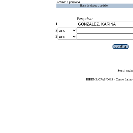
Refinar a pesquisa
Base de dados :
article
Pesquisar
1
2
3
Search engin
BIREME/OPAS/OMS - Centro Latino-Am