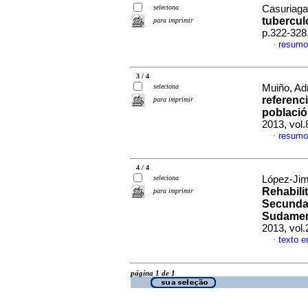
seleciona
Casuriaga,
tubercul
para imprimir
p.322-328
resumo
·
3 / 4
seleciona
Muiño, Adr
referenc
para imprimir
població
2013, vol.
resumo
·
4 / 4
seleciona
López-Jim
Rehabili
para imprimir
Secundar
Sudameri
2013, vol
texto 
·
página 1 de 1