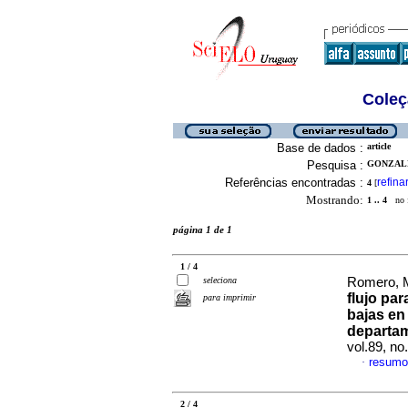
Coleç
Base de dados :
article
Pesquisa :
GONZALE
Referências encontradas :
refina
4
[
Mostrando:
1 .. 4
no f
página 1 de 1
1 / 4
seleciona
Romero, M
flujo par
para imprimir
bajas en
departam
vol.89, n
resumo
·
2 / 4