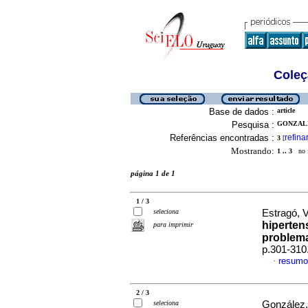
Coleç
Base de dados :
article
Pesquisa :
GONZALE
Referências encontradas :
refina
3
[
Mostrando:
1 .. 3
no f
página 1 de 1
1 / 3
seleciona
Estragó, Vi
hiperten
para imprimir
problem
p.301-310
resumo
·
2 / 3
seleciona
González,