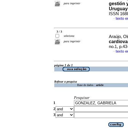
gestión 
para imprimir
Uruguay
ISSN 168
texto 
·
3 / 3
seleciona
Araújo, Ol
cardiova
para imprimir
no.1, p.4
texto 
·
página 1 de 1
Refinar a pesquisa
Base de dados :
article
Pesquisar
1
2
3