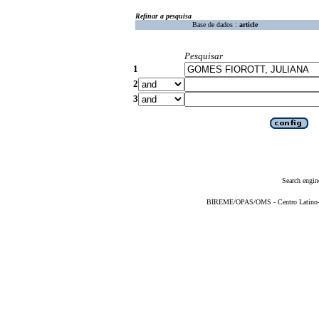
Refinar a pesquisa
Base de dados :
article
Pesquisar
1
2
3
Search engin
BIREME/OPAS/OMS - Centro Latino-Am