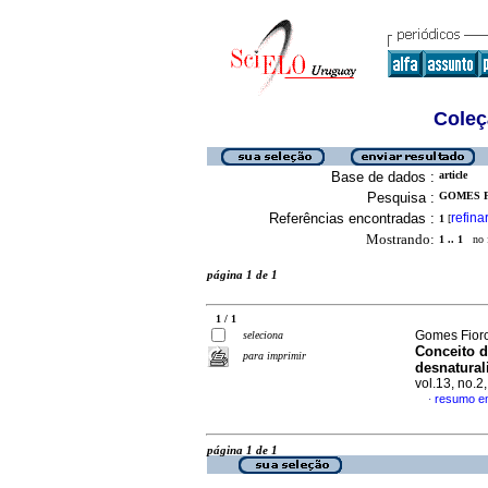
Coleç
Base de dados :
article
Pesquisa :
GOMES F
Referências encontradas :
refina
1
[
Mostrando:
1 .. 1
no f
página 1 de 1
1 / 1
Gomes Fiorot
seleciona
Conceito d
para imprimir
desnatural
vol.13, no.
resumo e
·
página 1 de 1