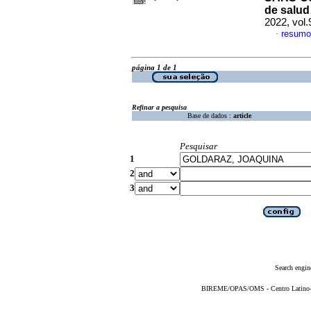
de salud
2022, vol
resumo
·
página 1 de 1
Refinar a pesquisa
Base de dados :
article
Pesquisar
1
2
3
Search engin
BIREME/OPAS/OMS - Centro Latino-Am