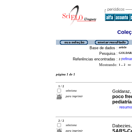
Coleç
Base de dados :
article
Pesquisa :
GOLDARA
Referências encontradas :
refina
2
[
Mostrando:
1 .. 2
no f
página 1 de 1
1 / 2
seleciona
Goldaraz, 
poco fre
para imprimir
pediatría
resumo
·
2 / 2
seleciona
Dabezies,
SARS-CoV
para imprimir