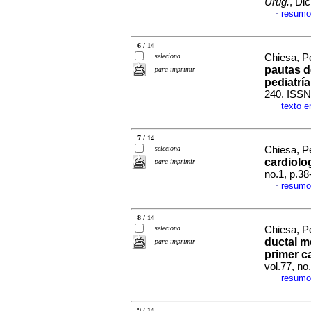
Urug.
, Di
resumo
·
6 / 14
seleciona
Chiesa, Pe
pautas d
para imprimir
pediatría
240. ISSN
texto 
·
7 / 14
seleciona
Chiesa, Pe
cardiolo
para imprimir
no.1, p.3
resumo
·
8 / 14
seleciona
Chiesa, Pe
ductal m
para imprimir
primer c
vol.77, n
resumo
·
9 / 14