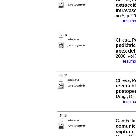
extracci
para imprimir
intravas
no.5, p.2
resumo
·
3 / 14
seleciona
Chiesa, Pe
pediátri
para imprimir
ápex del
2008, vol
resumo
·
4 / 14
seleciona
Chiesa, Pe
reversib
para imprimir
postoper
Urug.
, Di
resumo
·
5 / 14
seleciona
Gambetta,
comunica
para imprimir
septum: 