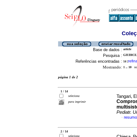
Coleç
Base de dados :
article
Pesquisa :
GIUDICE,
Referências encontradas :
refin
14
[
Mostrando:
1 .. 10
no 
página 1 de 2
1 / 14
Tangari, E
seleciona
Compromi
para imprimir
multisis
Pediatr. U
resumo
·
2 / 14
seleciona
Chiesa, P